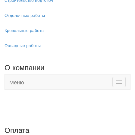
Отделочные работы
Кровельные работы
Фасадные работы
О компании
Меню
Toggle
navigati
Адреса наших магазинов:
г. Евпатория, Черноморское шоссе, 19
г. Саки, Новоселовское шоссе, 9а
Оплата