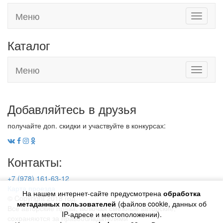
Меню
Toggle
navigati
Каталог
Меню
Toggle
navigati
Добавляйтесь в друзья
получайте доп. скидки и участвуйте в конкурсах:
Контакты:
+7 (978) 161-63-12
Карта проезда
На нашем интернет-сайте предусмотрена
обработка
© Copyright 2018 год.
метаданных пользователей
(файлов cookie, данных об
Все авторские права, включая смежные авторские,
IP-адресе и местоположении).
сохраняются за правообладателями