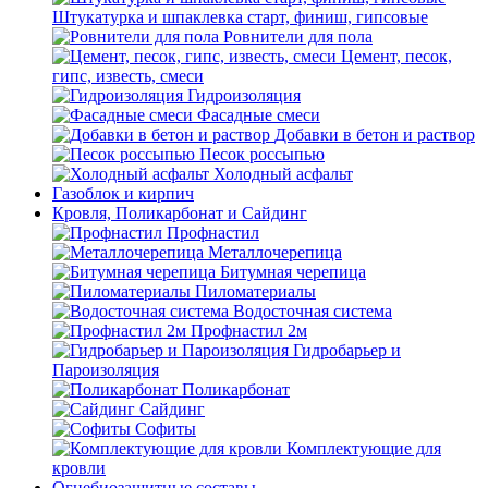
Штукатурка и шпаклевка старт, финиш, гипсовые
Ровнители для пола
Цемент, песок,
гипс, известь, смеси
Гидроизоляция
Фасадные смеси
Добавки в бетон и раствор
Песок россыпью
Холодный асфальт
Газоблок и кирпич
Кровля, Поликарбонат и Сайдинг
Профнастил
Металлочерепица
Битумная черепица
Пиломатериалы
Водосточная система
Профнастил 2м
Гидробарьер и
Пароизоляция
Поликарбонат
Сайдинг
Софиты
Комплектующие для
кровли
Огнебиозащитные составы