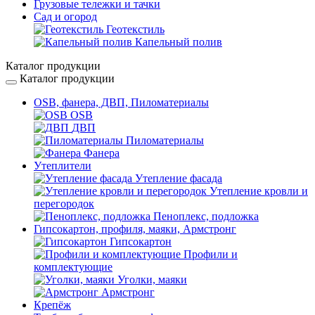
Грузовые тележки и тачки
Сад и огород
Геотекстиль
Капельный полив
Каталог продукции
Каталог продукции
OSB, фанера, ДВП, Пиломатериалы
OSB
ДВП
Пиломатериалы
Фанера
Утеплители
Утепление фасада
Утепление кровли и
перегородок
Пеноплекс, подложка
Гипсокартон, профиля, маяки, Армстронг
Гипсокартон
Профили и
комплектующие
Уголки, маяки
Армстронг
Крепёж