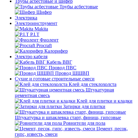
Трубы асбестовые и шифер
Трубы асбестовые
Шифер
Электрика
Электроинструмент
Makita
P.I.T
Фиолент
Procraft
Калорифер
Электро кабеля
Кабель ВВГ
Провод ПВС
Провод ШШВП
Сухие и готовые строительные смеси
Клей для стеклохолста
Штукатурная
цементная смесь
Клей для плитки и кладки
Затирки для плитки
Штукатурка и шпаклевка старт, финиш, гипсовые
Ровнители для пола
Цемент, песок,
гипс, известь, смеси