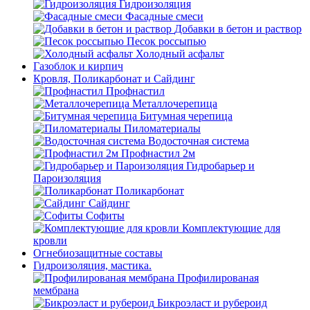
Гидроизоляция
Фасадные смеси
Добавки в бетон и раствор
Песок россыпью
Холодный асфальт
Газоблок и кирпич
Кровля, Поликарбонат и Сайдинг
Профнастил
Металлочерепица
Битумная черепица
Пиломатериалы
Водосточная система
Профнастил 2м
Гидробарьер и
Пароизоляция
Поликарбонат
Сайдинг
Софиты
Комплектующие для
кровли
Огнебиозащитные составы
Гидроизоляция, мастика.
Профилированая
мембрана
Бикроэласт и рубероид