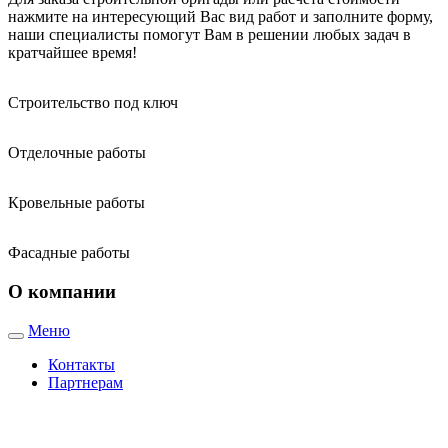
нажмите на интересующий Вас вид работ и заполните форму,
наши специалисты помогут Вам в решении любых задач в
кратчайшее время!
Строительство под ключ
Отделочные работы
Кровельные работы
Фасадные работы
О компании
Меню
Toggle
navigation
Контакты
Партнерам
Адреса наших магазинов: