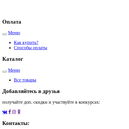
г. Евпатория, Черноморское шоссе, 19
г. Саки, Новоселовское шоссе, 9а
Оплата
Меню
Toggle
navigation
Как купить?
Способы оплаты
Каталог
Меню
Toggle
navigation
Все товары
Добавляйтесь в друзья
получайте доп. скидки и участвуйте в конкурсах:
Контакты: