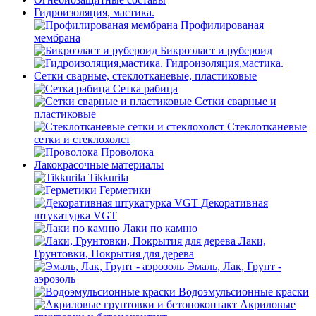
Гидроизоляция, мастика.
Профилированая
мембрана
Бикроэласт и рубероид
Гидроизоляция,мастика.
Сетки сварные, стеклотканевые, пластиковые
Сетка рабица
Сетки сварные и
пластиковые
Стеклотканевые
сетки и стеклохолст
Проволока
Лакокрасочные материалы
Tikkurila
Герметики
Декоративная
штукатурка VGT
Лаки по камню
Лаки,
Грунтовки, Покрытия для дерева
Эмаль, Лак, Грунт -
аэрозоль
Водоэмульсионные краски
Акриловые