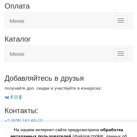
Оплата
Меню
Toggle
navigati
Каталог
Меню
Toggle
navigati
Добавляйтесь в друзья
получайте доп. скидки и участвуйте в конкурсах:
Контакты:
+7 (978) 161-63-12
Карта проезда
На нашем интернет-сайте предусмотрена
обработка
© Copyright 2018 год.
метаданных пользователей
(файлов cookie, данных об