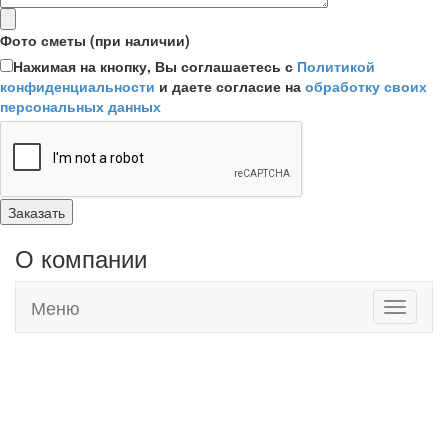
Фото сметы (при наличии)
Нажимая на кнопку, Вы соглашаетесь с
Политикой
конфиденциальности
и даете согласие на
обработку своих
персональных данных
О компании
Меню
Toggle
navigati
Адреса наших магазинов:
г. Евпатория, Черноморское шоссе, 19
г. Саки, Новоселовское шоссе, 9а