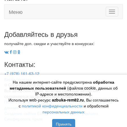
Меню
Toggle
navigati
Добавляйтесь в друзья
получайте доп. скидки и участвуйте в конкурсах:
Контакты:
+7 (978) 161-63-12
Карта проезда
На нашем интернет-сайте предусмотрена
обработка
© Copyright 2018 год.
метаданных пользователей
(файлов cookie, данных об
Все авторские права, включая смежные авторские,
IP-адресе и местоположении).
сохраняются за правообладателями
Используя web-ресурс
azbuka-rem82.ru
, Вы соглашаетесь
Политика конфиденциальности
Обработка персональных
с
политикой конфиденциальности
и обработкой
данных
персональных данных
Создание сайтов Евпатория
Контекстная реклама
Симферополь Крым
Принять