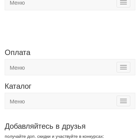
Меню
Toggle
navigati
Адреса наших магазинов:
г. Евпатория, Черноморское шоссе, 19
г. Саки, Новоселовское шоссе, 9а
Оплата
Меню
Toggle
navigati
Каталог
Меню
Toggle
navigati
Добавляйтесь в друзья
получайте доп. скидки и участвуйте в конкурсах: