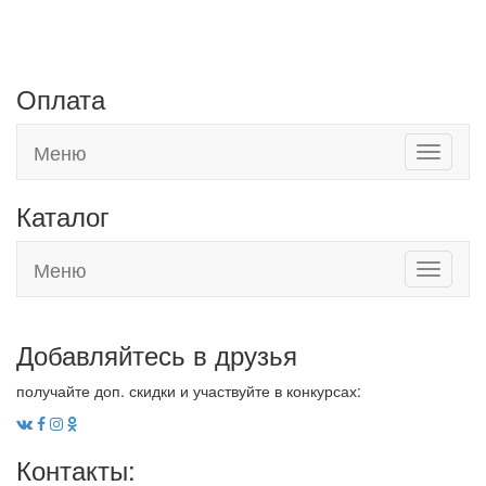
г. Евпатория, Черноморское шоссе, 19
г. Саки, Новоселовское шоссе, 9а
Оплата
Меню
Toggle
navigati
Каталог
Меню
Toggle
navigati
Добавляйтесь в друзья
получайте доп. скидки и участвуйте в конкурсах:
Контакты: