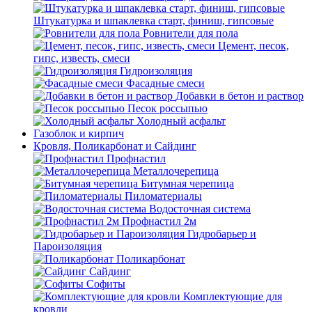
Штукатурка и шпаклевка старт, финиш, гипсовые
Ровнители для пола
Цемент, песок,
гипс, известь, смеси
Гидроизоляция
Фасадные смеси
Добавки в бетон и раствор
Песок россыпью
Холодный асфальт
Газоблок и кирпич
Кровля, Поликарбонат и Сайдинг
Профнастил
Металлочерепица
Битумная черепица
Пиломатериалы
Водосточная система
Профнастил 2м
Гидробарьер и
Пароизоляция
Поликарбонат
Сайдинг
Софиты
Комплектующие для
кровли