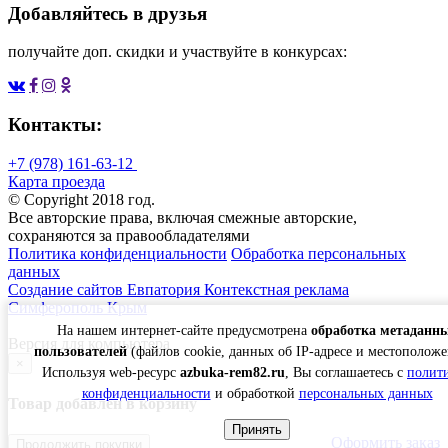
Добавляйтесь в друзья
получайте доп. скидки и участвуйте в конкурсах:
Контакты:
+7 (978) 161-63-12
Карта проезда
© Copyright 2018 год.
Все авторские права, включая смежные авторские,
сохраняются за правообладателями
Политика конфиденциальности
Обработка персональных
данных
Создание сайтов Евпатория
Контекстная реклама
Симферополь Крым
На нашем интернет-сайте предусмотрена
обработка метаданн
Версия для компьютера
пользователей
(файлов cookie, данных об IP-адресе и местоположе
×
Используя web-ресурс
azbuka-rem82.ru
, Вы соглашаетесь с
полит
конфиденциальности
и обработкой
персональных данных
Товар добавлен в корзину
Принять
Оформить заказ
Продолжить покупки