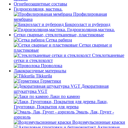
Огнебиозащитные составы
Гидроизоляция, мастика.
Профилированая
мембрана
Бикроэласт и рубероид
Гидроизоляция,мастика.
Сетки сварные, стеклотканевые, пластиковые
Сетка рабица
Сетки сварные и
пластиковые
Стеклотканевые
сетки и стеклохолст
Проволока
Лакокрасочные материалы
Tikkurila
Герметики
Декоративная
штукатурка VGT
Лаки по камню
Лаки,
Грунтовки, Покрытия для дерева
Эмаль, Лак, Грунт -
аэрозоль
Водоэмульсионные краски
Акриловые