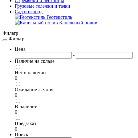
Стремянки и лестницы
Грузовые тележки и тачки
Сад и огород
Геотекстиль
Капельный полив
Фильтр
Фильтр
Toggle
navigation
Цена
-
Наличие на складе
Нет в наличии
0
Ожидание 2-3 дня
0
В наличии
0
Предзаказ
0
Поиск