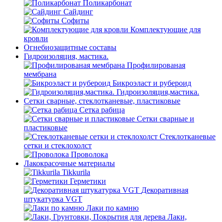
Поликарбонат
Сайдинг
Софиты
Комплектующие для
кровли
Огнебиозащитные составы
Гидроизоляция, мастика.
Профилированая
мембрана
Бикроэласт и рубероид
Гидроизоляция,мастика.
Сетки сварные, стеклотканевые, пластиковые
Сетка рабица
Сетки сварные и
пластиковые
Стеклотканевые
сетки и стеклохолст
Проволока
Лакокрасочные материалы
Tikkurila
Герметики
Декоративная
штукатурка VGT
Лаки по камню
Лаки,