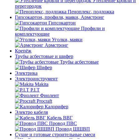
Утепление кровли и
перегородок
Пеноплекс, подложка
Гипсокартон, профиля, маяки, Армстронг
Гипсокартон
Профили и
комплектующие
Уголки, маяки
Армстронг
Крепёж
Трубы асбестовые и шифер
Трубы асбестовые
Шифер
Электрика
Электроинструмент
Makita
P.I.T
Фиолент
Procraft
Калорифер
Электро кабеля
Кабель ВВГ
Провод ПВС
Провод ШШВП
Сухие и готовые строительные смеси