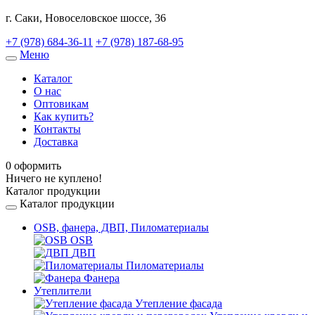
г. Саки, Новоселовское шоссе, 36
+7 (978) 684-36-11
+7 (978) 187-68-95
Меню
Toggle
navigation
Каталог
О нас
Оптовикам
Как купить?
Контакты
Доставка
0
оформить
Ничего не куплено!
Каталог продукции
Каталог продукции
OSB, фанера, ДВП, Пиломатериалы
OSB
ДВП
Пиломатериалы
Фанера
Утеплители
Утепление фасада