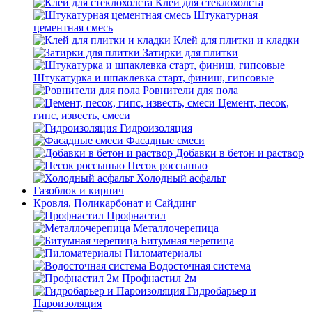
Клей для стеклохолста
Штукатурная
цементная смесь
Клей для плитки и кладки
Затирки для плитки
Штукатурка и шпаклевка старт, финиш, гипсовые
Ровнители для пола
Цемент, песок,
гипс, известь, смеси
Гидроизоляция
Фасадные смеси
Добавки в бетон и раствор
Песок россыпью
Холодный асфальт
Газоблок и кирпич
Кровля, Поликарбонат и Сайдинг
Профнастил
Металлочерепица
Битумная черепица
Пиломатериалы
Водосточная система
Профнастил 2м
Гидробарьер и
Пароизоляция