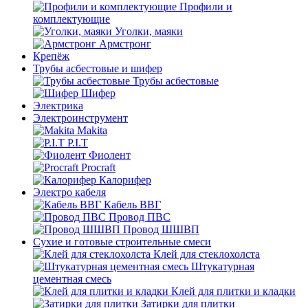
Профили и
комплектующие
Уголки, маяки
Армстронг
Крепёж
Трубы асбестовые и шифер
Трубы асбестовые
Шифер
Электрика
Электроинструмент
Makita
P.I.T
Фиолент
Procraft
Калорифер
Электро кабеля
Кабель ВВГ
Провод ПВС
Провод ШШВП
Сухие и готовые строительные смеси
Клей для стеклохолста
Штукатурная
цементная смесь
Клей для плитки и кладки
Затирки для плитки