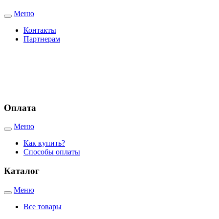
Меню
Toggle
navigation
Контакты
Партнерам
Адреса наших магазинов:
г. Евпатория, Черноморское шоссе, 19
г. Саки, Новоселовское шоссе, 9а
Оплата
Меню
Toggle
navigation
Как купить?
Способы оплаты
Каталог
Меню
Toggle
navigation
Все товары