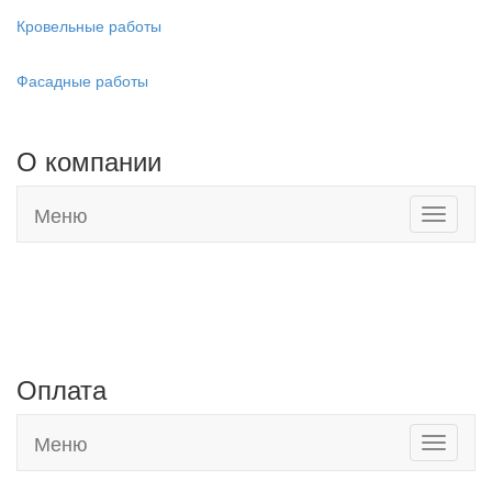
Кровельные работы
Фасадные работы
О компании
Меню
Toggle
navigati
Адреса наших магазинов:
г. Евпатория, Черноморское шоссе, 19
г. Саки, Новоселовское шоссе, 9а
Оплата
Меню
Toggle
navigati