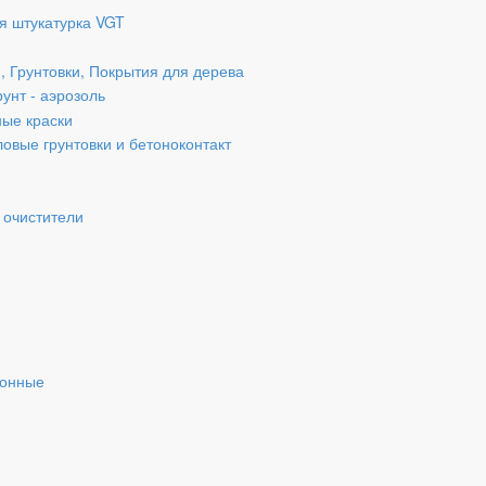
я штукатурка VGT
, Грунтовки, Покрытия для дерева
рунт - аэрозоль
ые краски
овые грунтовки и бетоноконтакт
 очистители
ионные