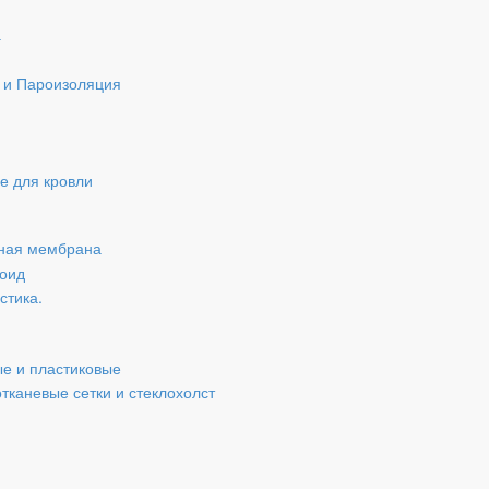
а
 и Пароизоляция
е для кровли
ная мембрана
роид
стика.
ые и пластиковые
тканевые сетки и стеклохолст