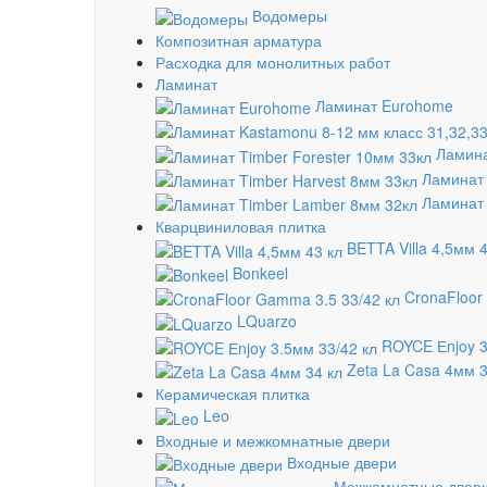
Водомеры
Композитная арматура
Расходка для монолитных работ
Ламинат
Ламинат Eurohome
Ламина
Ламинат 
Ламинат 
Кварцвиниловая плитка
BETTA Villa 4,5мм 4
Bonkeel
CronaFloor
LQuarzo
ROYCE Еnjoy 3
Zeta La Casa 4мм 3
Керамическая плитка
Leo
Входные и межкомнатные двери
Входные двери
Межкомнатные двер