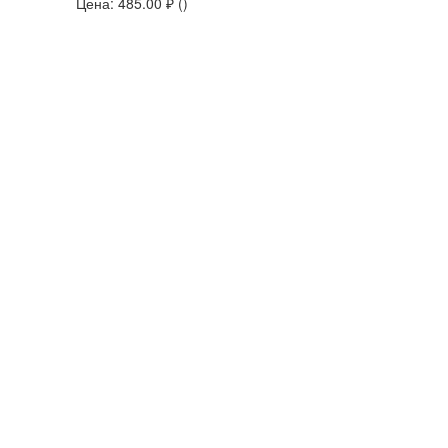
Цена:
485.00
₽ ()