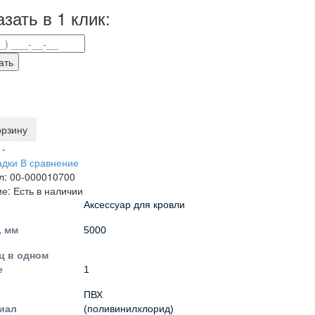
зать в 1 клик:
ать
орзину
и -
адки
В сравнение
л:
00-000010700
ие:
Есть в наличии
Аксессуар для кровли
, мм
5000
ц в одном
е
1
ПВХ
иал
(поливинилхлорид)