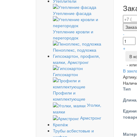
Утеплители
Зака
Утепление фасада
Заказ
Утепление кровли и
-
перегородок
+
Пеноплекс, подложка
Гипсокартон, профиля,
В к
маяки, Армстронг
- ил
В закл
Гипсокартон
Артику
Налич
Тип
Профили и
комплектующие
Длина
Уголки,
Едини
маяки
товар
Армстронг
Крепёж
Трубы асбестовые и
Матер
шифер