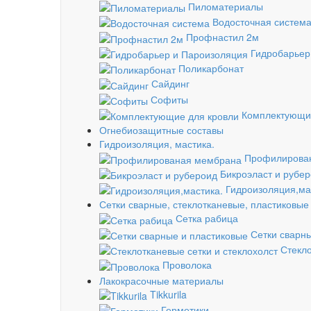
Пиломатериалы
Водосточная систем
Профнастил 2м
Гидробарьер
Поликарбонат
Сайдинг
Софиты
Комплектующи
Огнебиозащитные составы
Гидроизоляция, мастика.
Профилирова
Бикроэласт и рубе
Гидроизоляция,ма
Сетки сварные, стеклотканевые, пластиковые
Сетка рабица
Сетки сварн
Стекло
Проволока
Лакокрасочные материалы
Tikkurila
Герметики