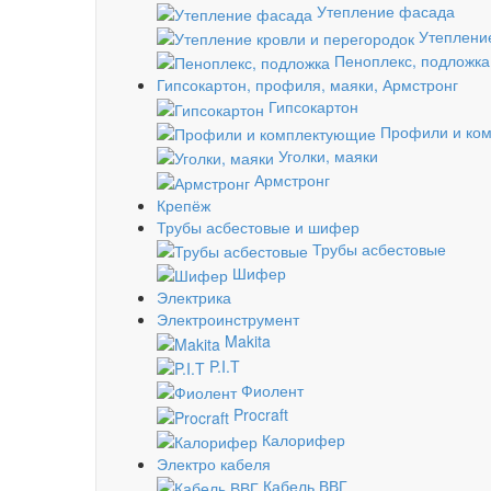
Утепление фасада
Утепление
Пеноплекс, подложка
Гипсокартон, профиля, маяки, Армстронг
Гипсокартон
Профили и ко
Уголки, маяки
Армстронг
Крепёж
Трубы асбестовые и шифер
Трубы асбестовые
Шифер
Электрика
Электроинструмент
Makita
P.I.T
Фиолент
Procraft
Калорифер
Электро кабеля
Кабель ВВГ