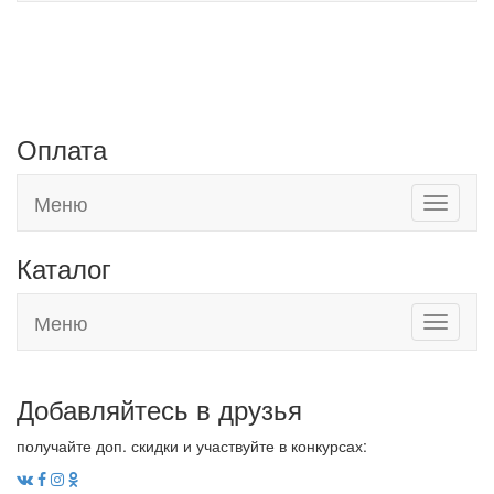
Адреса наших магазинов:
г. Евпатория, Черноморское шоссе, 19
г. Саки, Новоселовское шоссе, 9а
Оплата
Меню
Toggle
navigati
Каталог
Меню
Toggle
navigati
Добавляйтесь в друзья
получайте доп. скидки и участвуйте в конкурсах: